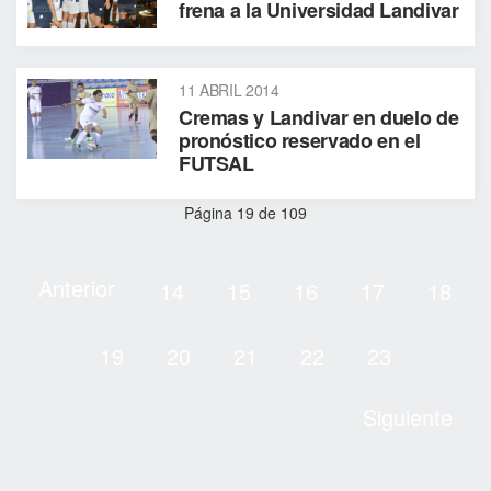
frena a la Universidad Landivar
11 ABRIL 2014
Cremas y Landivar en duelo de
pronóstico reservado en el
FUTSAL
Página 19 de 109
Anterior
14
15
16
17
18
19
20
21
22
23
Siguiente