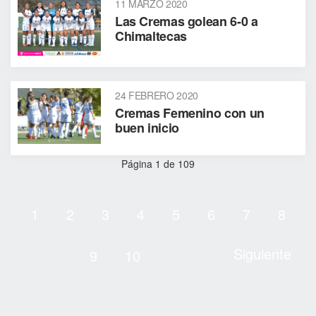
11 MARZO 2020
Las Cremas golean 6-0 a
Chimaltecas
24 FEBRERO 2020
Cremas Femenino con un
buen inicio
Página 1 de 109
1
2
3
4
5
6
7
8
Siguiente
9
10