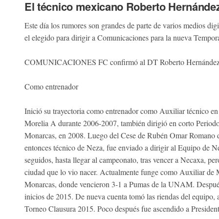
El técnico mexicano Roberto Hernánde
Este día los rumores son grandes de parte de varios medios digi
el elegido para dirigir a Comunicaciones para la nueva Tempo
COMUNICACIONES FC confirmó al DT Roberto Hernández com
Como entrenador
Inició su trayectoria como entrenador como Auxiliar técnico e
Morelia A durante 2006-2007, también dirigió en corto Periodo
Monarcas, en 2008. Luego del Cese de Rubén Omar Romano de M
entonces técnico de Neza, fue enviado a dirigir al Equipo de Nez
seguidos, hasta llegar al campeonato, tras vencer a Necaxa, per
ciudad que lo vio nacer. Actualmente funge como Auxiliar de M
Monarcas, donde vencieron 3-1 a Pumas de la UNAM. Después de
inicios de 2015. De nueva cuenta tomó las riendas del equipo, an
Torneo Clausura 2015. Poco después fue ascendido a President