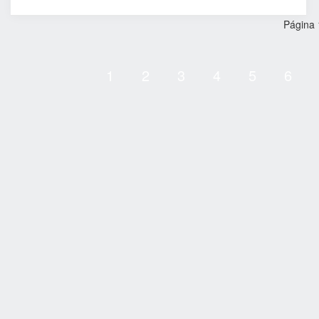
Página 
1
2
3
4
5
6