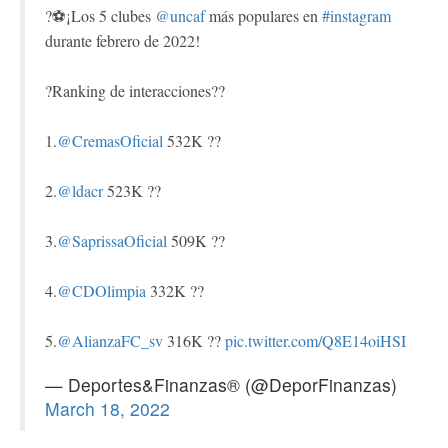
?⚽¡Los 5 clubes
@uncaf
más populares en
#instagram
durante febrero de 2022!
?Ranking de interacciones??
1.
@CremasOficial
532K ??
2.
@ldacr
523K ??
3.
@SaprissaOficial
509K ??
4.
@CDOlimpia
332K ??
5.
@AlianzaFC_sv
316K ??
pic.twitter.com/Q8E14oiHSI
— Deportes&Finanzas® (@DeporFinanzas)
March 18, 2022