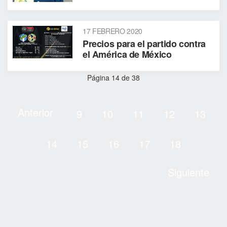
17 FEBRERO 2020
Precios para el partido contra
el América de México
Página 14 de 38
Anterior
9
10
11
12
13
14
15
16
17
18
Siguiente