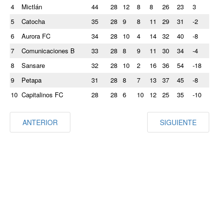
4
Mictlán
44
28
12
8
8
26
23
3
5
Catocha
35
28
9
8
11
29
31
-2
6
Aurora FC
34
28
10
4
14
32
40
-8
7
Comunicaciones B
33
28
8
9
11
30
34
-4
8
Sansare
32
28
10
2
16
36
54
-18
9
Petapa
31
28
8
7
13
37
45
-8
10
Capitalinos FC
28
28
6
10
12
25
35
-10
ANTERIOR
SIGUIENTE