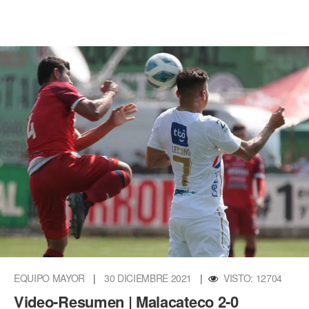
EQUIPO MAYOR
|
30 DICIEMBRE 2021
|
VISTO: 12704
Video-Resumen | Malacateco 2-0