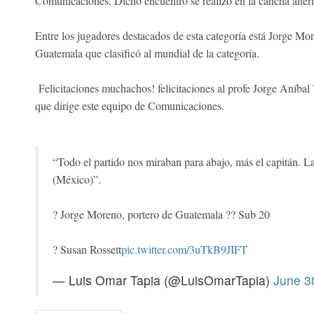
Comunicaciones. Dicho encuentro se realizó en la cancha alter
Entre los jugadores destacados de esta categoría está Jorge Mor
Guatemala que clasificó al mundial de la categoría.
Felicitaciones muchachos! felicitaciones al profe Jorge Aníbal
que dirige este equipo de Comunicaciones.
“Todo el partido nos miraban para abajo, más el capitán. Las
(México)”.
? Jorge Moreno, portero de Guatemala ?? Sub 20
? Susan Rossett
pic.twitter.com/3uTkB9JIFT
— Luis Omar Tapia (@LuisOmarTapia)
June 3