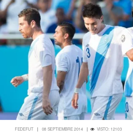
FEDEFUT
|
08 SEPTIEMBRE 2014
|
VISTO: 12103