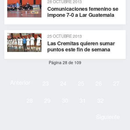
28 OCTUBRE 2013
Comunicaciones femenino se
impone 7-0 a Lar Guatemala
25 OCTUBRE 2013
Las Cremitas quieren sumar
puntos este fin de semana
Página 28 de 109
Anterior
23
24
25
26
27
28
29
30
31
32
Siguiente