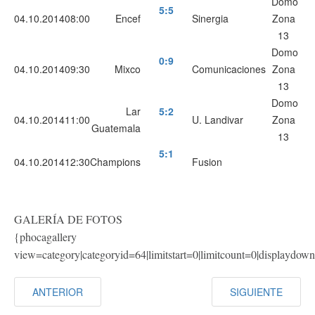
Domo
5
:
5
04.10.2014
08:00
Encef
Sinergia
Zona
13
Domo
0
:
9
04.10.2014
09:30
Mixco
Comunicaciones
Zona
13
Domo
Lar
5
:
2
04.10.2014
11:00
U. Landivar
Zona
Guatemala
13
5
:
1
04.10.2014
12:30
Champions
Fusion
GALERÍA DE FOTOS
{phocagallery
view=category|categoryid=64|limitstart=0|limitcount=0|displaydow
ANTERIOR
SIGUIENTE