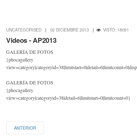
UNCATEGORISED
|
02 DICIEMBRE 2013
|
VISTO: 18091
Videos - AP2013
GALERÍA DE FOTOS
{phocagallery
view=category|categoryid=38|limitstart=0|detail=6|limitcount=0|d
GALERÍA DE FOTOS
{phocagallery
view=category|categoryid=38|detail=6|limitstart=0|limitcount=0}
ANTERIOR