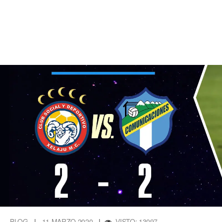
BLOG
|
11 MARZO 2020
|
VISTO: 13097