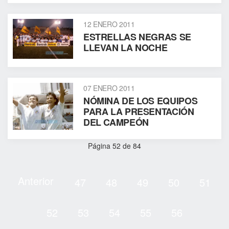
12 ENERO 2011
ESTRELLAS NEGRAS SE
LLEVAN LA NOCHE
07 ENERO 2011
NÓMINA DE LOS EQUIPOS
PARA LA PRESENTACIÓN
DEL CAMPEÓN
Página 52 de 84
Anterior
47
48
49
50
51
52
53
54
55
56