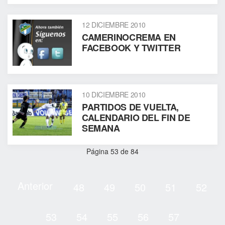
12 DICIEMBRE 2010
CAMERINOCREMA EN
FACEBOOK Y TWITTER
10 DICIEMBRE 2010
PARTIDOS DE VUELTA,
CALENDARIO DEL FIN DE
SEMANA
Página 53 de 84
Anterior
48
49
50
51
52
53
54
55
56
57