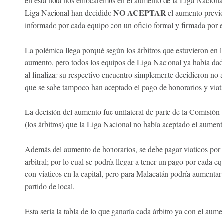
en esta nota nos enfocaremos en el aumento de la Liga Naciona
NO ACEPTAR
Liga Nacional han decidido
el aumento previo
informado por cada equipo con un oficio formal y firmada por el
La polémica llega porqué según los árbitros que estuvieron en l
aumento, pero todos los equipos de Liga Nacional ya había dad
al finalizar su respectivo encuentro simplemente decidieron n
que se sabe tampoco han aceptado el pago de honorarios y viati
La decisión del aumento fue unilateral de parte de la Comisión
(los árbitros) que la Liga Nacional no había aceptado el aument
Además del aumento de honorarios, se debe pagar viaticos por 
arbitral; por lo cual se podría llegar a tener un pago por cada 
con viaticos en la capital, pero para Malacatán podría aumenta
partido de local.
Esta sería la tabla de lo que ganaría cada árbitro ya con el au