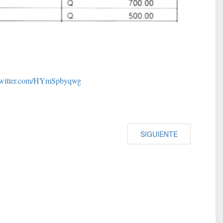
twitter.com/HYmSpbyqwg
SIGUIENTE