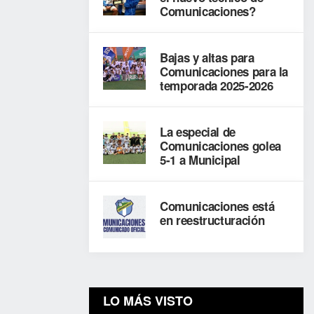
Comunicaciones?
Bajas y altas para
Jornada
Comunicaciones para la
anterior
temporada 2025-2026
Próxima
jornada
La especial de
Comunicaciones golea
Jornada
5-1 a Municipal
3
Comunicaciones está
1
en reestructuración
Sáb
12/09/2020
11:00
am
El
LO MÁS VISTO
Morón