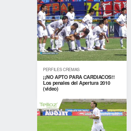
1
2
Sáb
12/09/2020
01:00
pm
Alta
Verapaz
PERFILES CREMAS
1
¡¡NO APTO PARA CARDIACOS!!
Los penales del Apertura 2010
(video)
5
Sáb
12/09/2020
03:00
pm
El