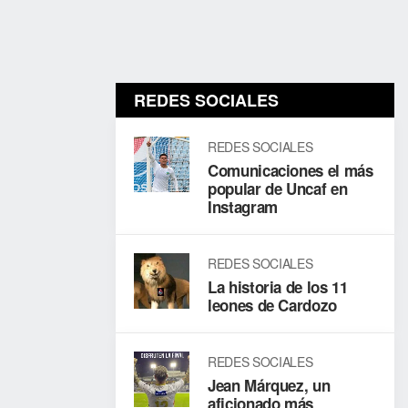
pm
Santa
Lucía
Cotz.
1
REDES SOCIALES
REDES SOCIALES
2
Comunicaciones el más
Dom
popular de Uncaf en
13/09/2020
Instagram
03:00
pm
REDES SOCIALES
David
La historia de los 11
Cordón
leones de Cardozo
Hichos
2
REDES SOCIALES
ar
Jean Márquez, un
aficionado más