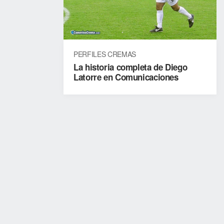
Trébol
0
PERFILES CREMAS
2
La historia completa de Diego
Dom
Latorre en Comunicaciones
13/09/2020
11:00
am
Santa
Lucía
1
0
Dom
13/09/2020
01:00