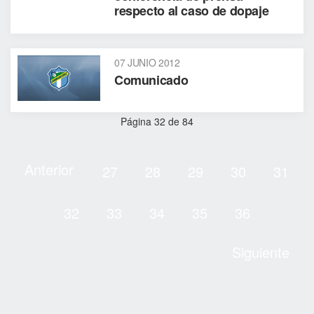
respecto al caso de dopaje
07 JUNIO 2012
Comunicado
Página 32 de 84
Anterior
27
28
29
30
31
32
33
34
35
36
Siguiente